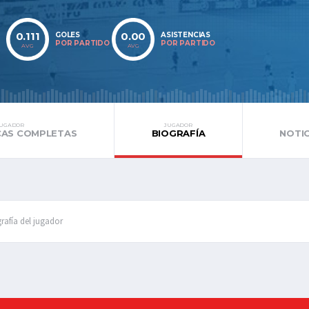
0.111
0.00
GOLES
ASISTENCIAS
POR PARTIDO
POR PARTIDO
AVG
AVG
JUGADOR
JUGADOR
CAS COMPLETAS
BIOGRAFÍA
NOTI
rafía del jugador