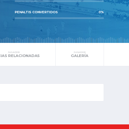
PENALTIS CONVERTIDOS
0%
JUGADOR
JUGADOR
CIAS RELACIONADAS
GALERÍA