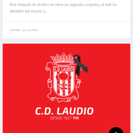
filial. Después de 10 años sin tener un segundo conjunto, el club ha
decidido dar el paso y...
ADMIN. CD LAUDIO