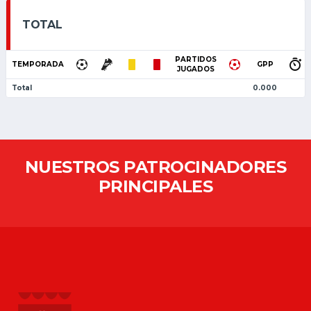
TOTAL
PARTIDOS
TEMPORADA
GPP
JUGADOS
Total
0.000
NUESTROS PATROCINADORES
PRINCIPALES