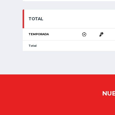
TOTAL
TEMPORADA
Total
NUE