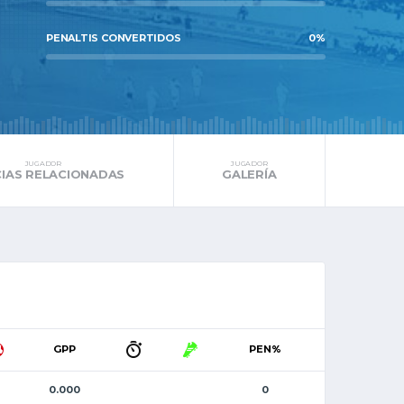
PENALTIS CONVERTIDOS
0%
JUGADOR
JUGADOR
CIAS RELACIONADAS
GALERÍA
GPP
PEN%
0.000
0