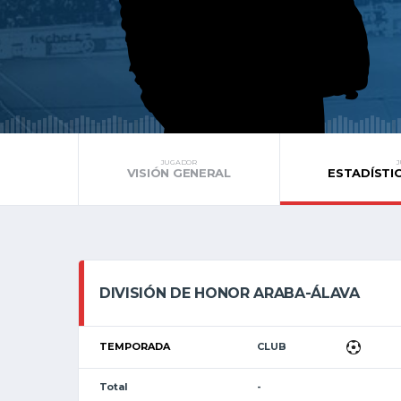
JUGADOR
VISIÓN GENERAL
ESTADÍSTI
DIVISIÓN DE HONOR ARABA-ÁLAVA
TEMPORADA
CLUB
Total
-