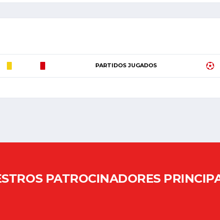
PARTIDOS JUGADOS
STROS PATROCINADORES PRINCIP