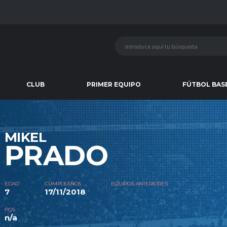
CLUB
PRIMER EQUIPO
FÚTBOL BAS
MIKEL
PRADO
EDAD
CUMPLEAÑOS
EQUIPOS ANTERIORES
7
17/11/2018
POS
n/a