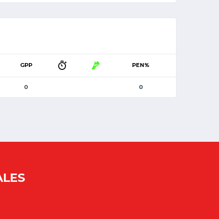
GPP
PEN%
0
0
ALES