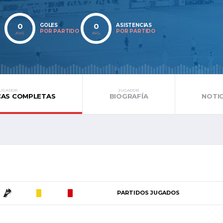
0
0
GOLES
ASISTENCIAS
POR PARTIDO
POR PARTIDO
AVG
AVG
JUGADOR
JUGADOR
CAS COMPLETAS
BIOGRAFÍA
NOTI
PARTIDOS JUGADOS