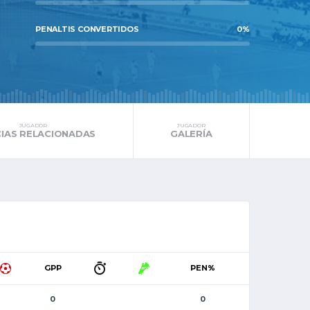
PENALTIS CONVERTIDOS
0%
JUGADOR
JUGADOR
CIAS RELACIONADAS
GALERÍA
GPP
PEN%
0
0