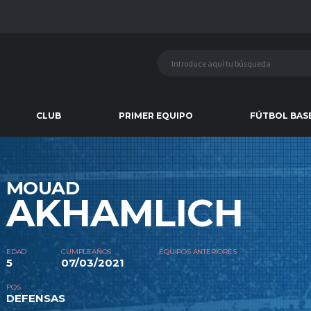
CLUB
PRIMER EQUIPO
FÚTBOL BAS
MOUAD
AKHAMLICH
EDAD
CUMPLEAÑOS
EQUIPOS ANTERIORES
5
07/03/2021
POS
DEFENSAS