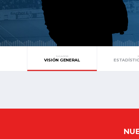
JUGADOR
VISIÓN GENERAL
ESTADÍSTI
NUE