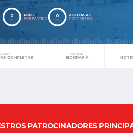
0
0
GOLES
ASISTENCIAS
POR PARTIDO
POR PARTIDO
AVG
AVG
JUGADOR
JUGADOR
CAS COMPLETAS
BIOGRAFÍA
NOTI
STROS PATROCINADORES PRINCIP