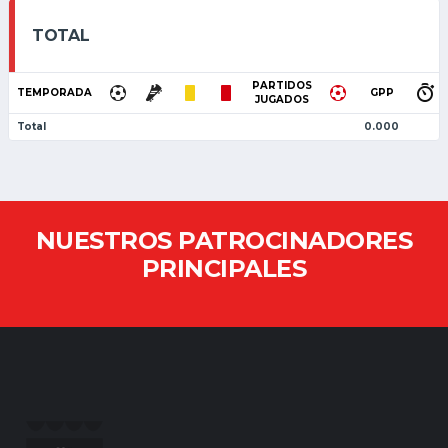
TOTAL
PARTIDOS
TEMPORADA
GPP
JUGADOS
Total
0.000
NUESTROS PATROCINADORES
PRINCIPALES