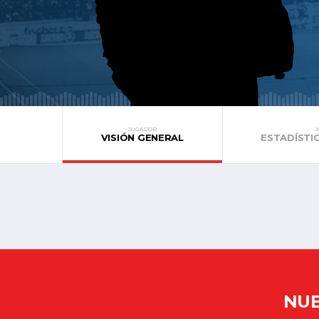
JUGADOR
VISIÓN GENERAL
ESTADÍSTI
NUE