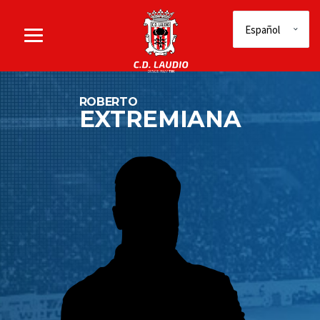
ROBERTO
EXTREMIANA