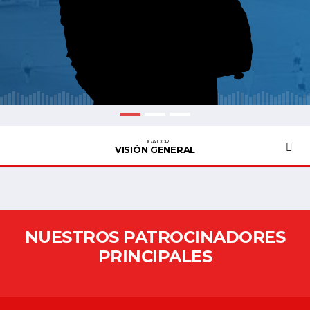
JUGADOR
VISIÓN GENERAL
NUESTROS PATROCINADORES
PRINCIPALES