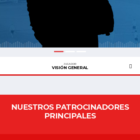
JUGADOR
VISIÓN GENERAL
NUESTROS PATROCINADORES
PRINCIPALES