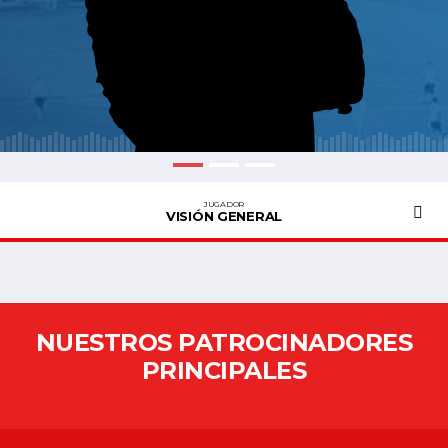
JUGADOR
VISIÓN GENERAL
NUESTROS PATROCINADORES
PRINCIPALES