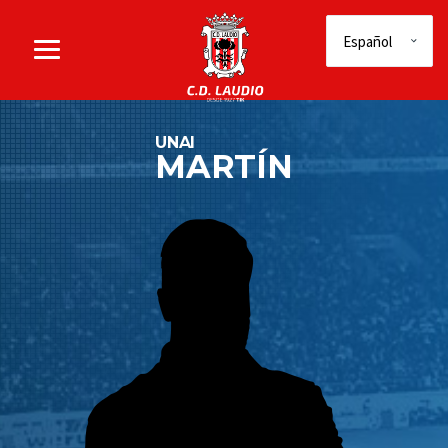
UNAI
MARTÍN