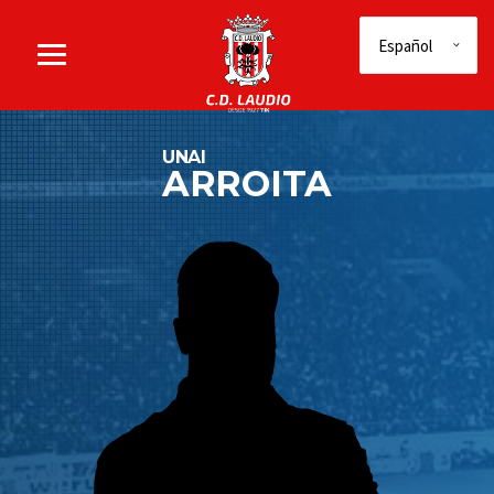
UNAI
ARROITA