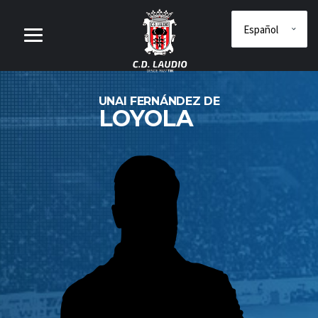
UNAI FERNÁNDEZ DE
LOYOLA