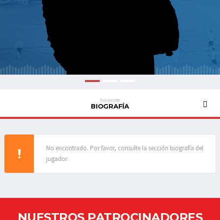
JUGADOR
BIOGRAFÍA
No encontrado. Por favor, consulte la sección biografía del
jugador
NUESTROS PATROCINADORES