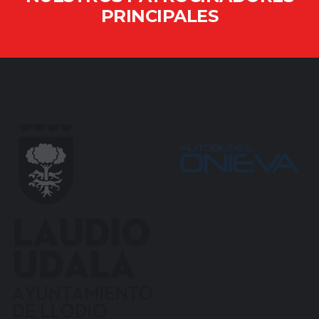
PRINCIPALES