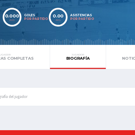
0.000
0.00
GOLES
ASISTENCIAS
POR PARTIDO
POR PARTIDO
AVG
AVG
JUGADOR
JUGADOR
CAS COMPLETAS
BIOGRAFÍA
NOTI
rafía del jugador