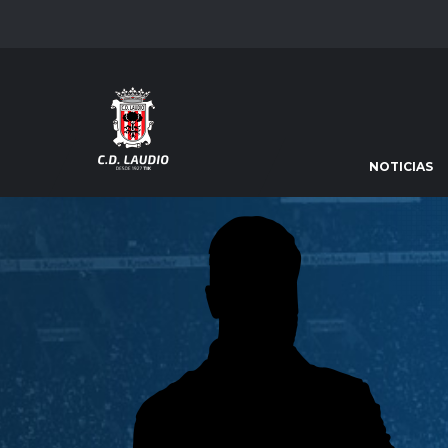
NOTICIAS