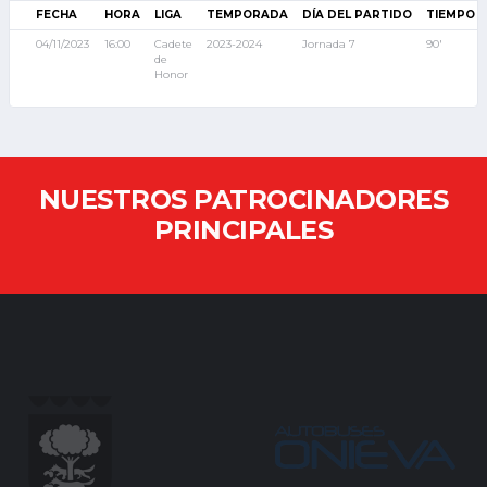
FECHA
HORA
LIGA
TEMPORADA
DÍA DEL PARTIDO
TIEMPO 
04/11/2023
16:00
Cadete
2023-2024
Jornada 7
90'
de
Honor
NUESTROS PATROCINADORES
PRINCIPALES