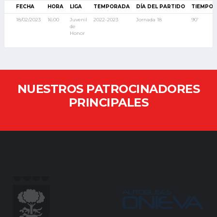
FECHA
HORA
LIGA
TEMPORADA
DÍA DEL PARTIDO
TIEMPO 
18/02/2023
16:00
Juvenil
2022-2023
Jornada 18
90'
de
Honor
NUESTROS PATROCINADORES
PRINCIPALES