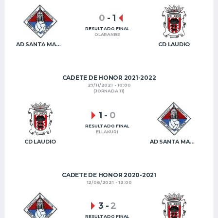
0
-
1
RESULTADO FINAL
OLARANBE
AD SANTA MARÍA VITORIA
CD LAUDIO
CADETE DE HONOR 2021-2022
27/11/2021 - 10:00
(JORNADA 11)
1
-
0
RESULTADO FINAL
ELLAKURI
CD LAUDIO
AD SANTA MARÍA VITORIA
CADETE DE HONOR 2020-2021
12/06/2021 - 12:00
3
-
2
RESULTADO FINAL