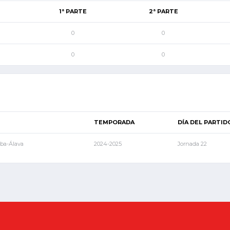
1ª PARTE
2ª PARTE
0
0
0
0
TEMPORADA
DÍA DEL PARTID
aba-Álava
2024-2025
Jornada 22