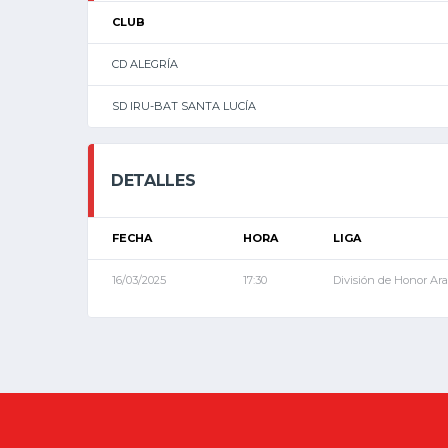
CLUB
CD ALEGRÍA
SD IRU-BAT SANTA LUCÍA
DETALLES
FECHA
HORA
LIGA
16/03/2025
17:30
División de Honor Ar