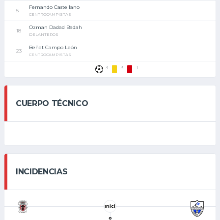
Fernando Castellano
5
CENTROCAMPISTAS
Ozman Dadad Badah
18
DELANTEROS
Beñat Campo León
23
CENTROCAMPISTAS
3
3
1
CUERPO TÉCNICO
INCIDENCIAS
Inici
o