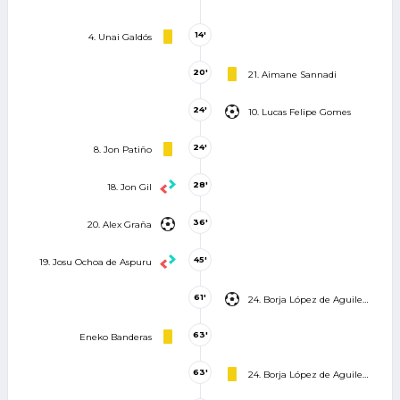
14'
4. Unai Galdós
20'
21. Aimane Sannadi
24'
10. Lucas Felipe Gomes
24'
8. Jon Patiño
28'
18. Jon Gil
36'
20. Alex Graña
45'
19. Josu Ochoa de Aspuru
61'
24. Borja López de Aguileta Martínez
63'
Eneko Banderas
63'
24. Borja López de Aguileta Martínez