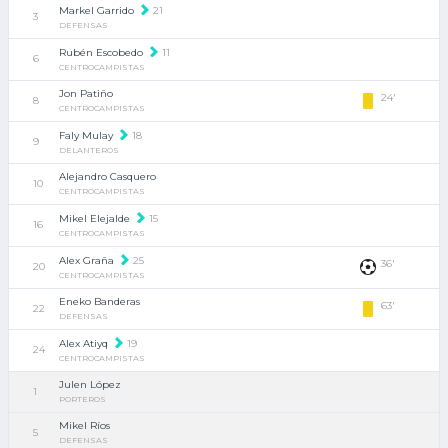
Markel Garrido
21
3
DEFENSAS
Rubén Escobedo
11
6
CENTROCAMPISTAS
Jon Patiño
24'
8
CENTROCAMPISTAS
Faly Mulay
18
9
DELANTEROS
Alejandro Casquero
10
CENTROCAMPISTAS
Mikel Elejalde
15
16
CENTROCAMPISTAS
Alex Graña
25
36'
20
CENTROCAMPISTAS
Eneko Banderas
63'
22
DEFENSAS
Alex Atiyq
19
24
CENTROCAMPISTAS
Julen López
1
PORTEROS
Mikel Ríos
5
DEFENSAS