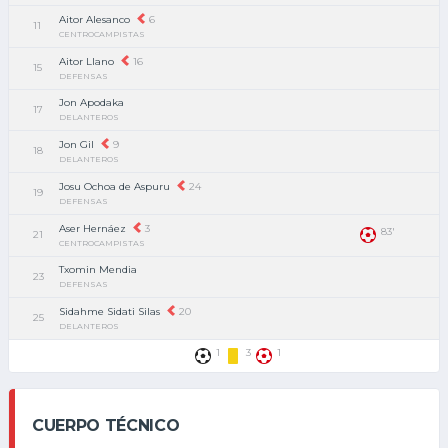
Aitor Alesanco
6
11
CENTROCAMPISTAS
Aitor Llano
16
15
DEFENSAS
Jon Apodaka
17
DELANTEROS
Jon Gil
9
18
DELANTEROS
Josu Ochoa de Aspuru
24
19
DEFENSAS
Aser Hernáez
3
83'
21
CENTROCAMPISTAS
Txomin Mendia
23
DEFENSAS
Sidahme Sidati Silas
20
25
DELANTEROS
1
3
1
CUERPO TÉCNICO