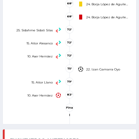
68'
24. Borja López de Aguileta Martínez
68'
24. Borja López de Aguileta Martínez
72'
25. Sidahme Sidati Silas
72'
15. Aitor Alesanco
72'
10. Aser Hernáez
75'
22. Izan Gamarra Oyo
79'
15. Aitor Llano
83'
10. Aser Hernáez
Fina
l