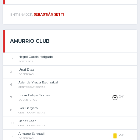
ENTRENADOR:
SEBASTIÁN SETTI
AMURRIO CLUB
Hegoi García Holgado
13
PORTEROS
Unai Díaz
2
DEFENSAS
Asier de Yrazu Eguizabal
6
CENTROCAMPISTAS
Lucas Felipe Gomes
24'
7
DELANTEROS
Iker Bergara
8
CENTROCAMPISTAS
Beñat León
10
CENTROCAMPISTAS
Aimane Sannadi
20'
12
DEFENSAS