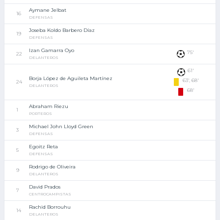
Aymane Jelbat
16
DEFENSAS
Joseba Koldo Barbero Díaz
19
DEFENSAS
Izan Gamarra Oyo
75'
22
DELANTEROS
61'
Borja López de Aguileta Martínez
63', 68'
24
DELANTEROS
68'
Abraham Riezu
1
PORTEROS
Michael John Lloyd Green
3
DEFENSAS
Egoitz Reta
5
DEFENSAS
Rodrigo de Oliveira
9
DELANTEROS
David Prados
7
CENTROCAMPISTAS
Rachid Borrouhu
14
DELANTEROS