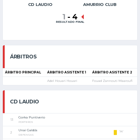
CD LAUDIO
AMURRIO CLUB
1
-
4
RESULTADO FINAL
ÁRBITROS
ÁRBITRO PRINCIPAL
ÁRBITRO ASISTENTE 1
ÁRBITRO ASISTENTE 2
Adel Houari Houari
Fouad Zannouti Maaroufi
CD LAUDIO
Gorka Puntiverio
13
PORTEROS
Unai Galdós
14'
2
DEFENSAS