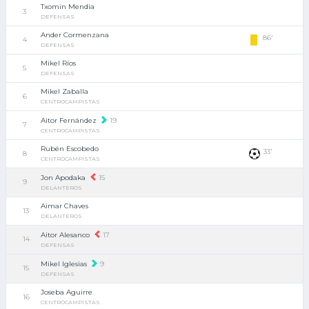
Txomin Mendia
3
DEFENSAS
Ander Cormenzana
86'
4
DEFENSAS
Mikel Ríos
5
DEFENSAS
Mikel Zaballa
6
CENTROCAMPISTAS
Aitor Fernández
19
7
CENTROCAMPISTAS
Rubén Escobedo
33'
8
CENTROCAMPISTAS
Jon Apodaka
15
9
DELANTEROS
Aimar Chaves
13
DELANTEROS
Aitor Alesanco
17
14
DEFENSAS
Mikel Iglesias
9
15
DEFENSAS
Joseba Aguirre
16
CENTROCAMPISTAS