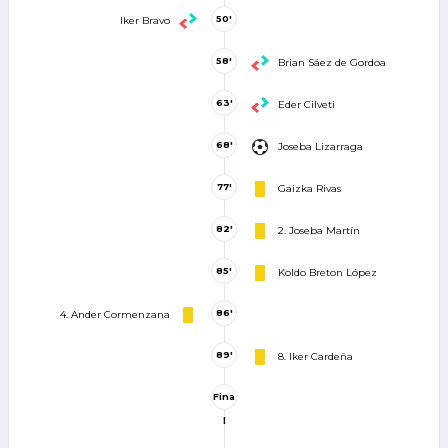
50'
Iker Bravo
58'
Brian Sáez de Gordoa
63'
Eder Cilveti
68'
Joseba Lizarraga
77'
Gaizka Rivas
82'
2. Joseba Martín
85'
Koldo Breton López
86'
4. Ander Cormenzana
89'
8. Iker Cardeña
Fina
l