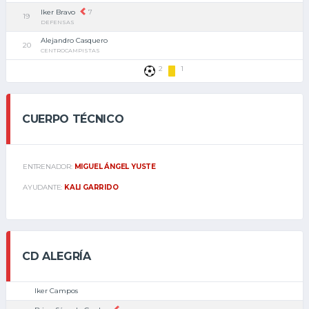
Iker Bravo
7
19
DEFENSAS
Alejandro Casquero
20
CENTROCAMPISTAS
2
1
CUERPO TÉCNICO
ENTRENADOR:
MIGUEL ÁNGEL YUSTE
AYUDANTE:
KALI GARRIDO
CD ALEGRÍA
Iker Campos