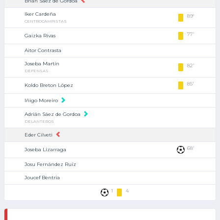
Brian Sáez de Gordoa
Iker Cardeña
89'
CENTROCAMPISTAS
77'
Gaizka Rivas
Aitor Contrasta
Joseba Martín
82'
DEFENSAS
85'
Koldo Breton López
Iñigo Moreiro
Adrián Sáez de Gordoa
DELANTEROS
Eder Cilveti
68'
Joseba Lizarraga
Josu Fernández Ruíz
Joucef Bentria
1
4