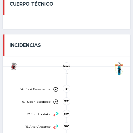
CUERPO TÉCNICO
INCIDENCIAS
Inici
o
19'
14. Iñaki Bereziartua
33'
6. Rubén Escobedo
50'
17. Jon Apodaka
50'
15. Aitor Alesanco