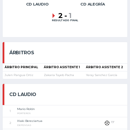
CD LAUDIO
CD ALEGRÍA
2
-
1
RESULTADO FINAL
ÁRBITROS
ÁRBITRO PRINCIPAL
ÁRBITRO ASISTENTE 1
ÁRBITRO ASISTENTE 2
Julen Pangua Ortiz
Zakaria Tayeb Pacha
Yeray Sanchez García
CD LAUDIO
Mario Rolón
1
PORTEROS
Iñaki Bereziartua
19'
2
DEFENSAS