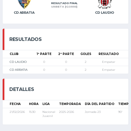
RESULTADO FINAL
URBIETA (IGORRE)
CD ARRATIA
CD LAUDIO
RESULTADOS
CLUB
1ª PARTE
2ª PARTE
GOLES
RESULTADO
CD LAUDIO
0
0
2
Empatar
CD ARRATIA
0
0
2
Empatar
DETALLES
FECHA
HORA
LIGA
TEMPORADA
DÍA DEL PARTIDO
TIEMP
21/02/2026
15:30
Nacional
2025-2026
Jornada 23
90'
Juvenil