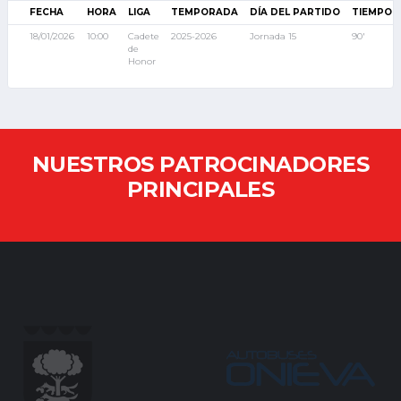
FECHA
HORA
LIGA
TEMPORADA
DÍA DEL PARTIDO
TIEMPO 
18/01/2026
10:00
Cadete
2025-2026
Jornada 15
90'
de
Honor
NUESTROS PATROCINADORES
PRINCIPALES