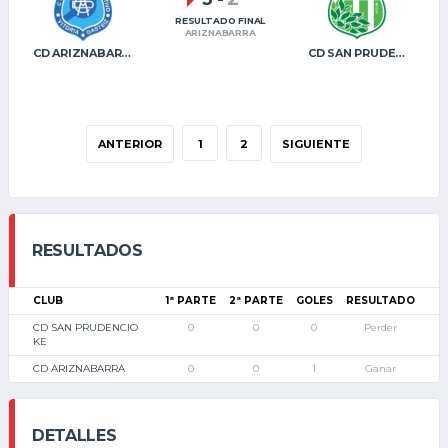
RESULTADO FINAL
ARIZNABARRA
CD ARIZNABARRA
CD SAN PRUDENCIO KE
ANTERIOR
1
2
SIGUIENTE
RESULTADOS
CLUB
1ª PARTE
2ª PARTE
GOLES
RESULTADO
CD SAN PRUDENCIO
0
0
0
Perder
KE
CD ARIZNABARRA
0
0
1
Ganar
DETALLES