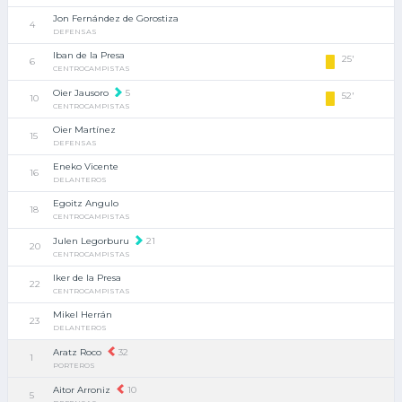
Jon Fernández de Gorostiza
4
DEFENSAS
Iban de la Presa
25'
6
CENTROCAMPISTAS
Oier Jausoro
5
52'
10
CENTROCAMPISTAS
Oier Martínez
15
DEFENSAS
Eneko Vicente
16
DELANTEROS
Egoitz Angulo
18
CENTROCAMPISTAS
Julen Legorburu
21
20
CENTROCAMPISTAS
Iker de la Presa
22
CENTROCAMPISTAS
Mikel Herrán
23
DELANTEROS
Aratz Roco
32
1
PORTEROS
Aitor Arroniz
10
5