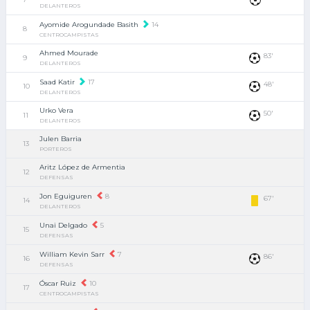
DELANTEROS
Ayomide Arogundade Basith
14
8
CENTROCAMPISTAS
Ahmed Mourade
83'
9
DELANTEROS
Saad Katir
17
48'
10
DELANTEROS
Urko Vera
50'
11
DELANTEROS
Julen Barria
13
PORTEROS
Aritz López de Armentia
12
DEFENSAS
Jon Eguiguren
8
67'
14
DELANTEROS
Unai Delgado
5
15
DEFENSAS
William Kevin Sarr
7
86'
16
DEFENSAS
Óscar Ruiz
10
17
CENTROCAMPISTAS