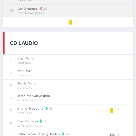
DEFENSAS
Jon Jiménez
20
21
CENTROCAMPISTAS
2
CD LAUDIO
Unai Parra
1
PORTEROS
Iván Rosa
2
DEFENSAS
Adrián Virto
3
DEFENSAS
Ibrahima Gueye Ibou
4
CENTROCAMPISTAS
Imanol Nogueira
15
44'
5
DEFENSAS
Unai Camino
18
6
CENTROCAMPISTAS
Soha Escolar Mbang Jordan
16
33'
7