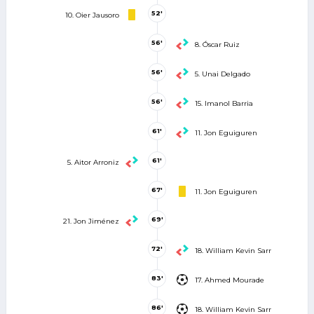
52'
10. Oier Jausoro
56'
8. Óscar Ruiz
56'
5. Unai Delgado
56'
15. Imanol Barria
61'
11. Jon Eguiguren
61'
5. Aitor Arroniz
67'
11. Jon Eguiguren
69'
21. Jon Jiménez
72'
18. William Kevin Sarr
83'
17. Ahmed Mourade
86'
18. William Kevin Sarr