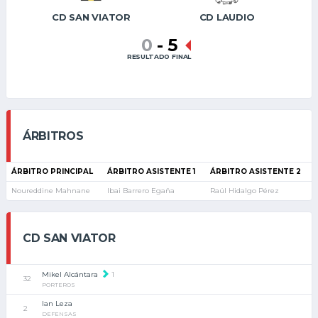
CD SAN VIATOR
CD LAUDIO
0
-
5
RESULTADO FINAL
ÁRBITROS
ÁRBITRO PRINCIPAL
ÁRBITRO ASISTENTE 1
ÁRBITRO ASISTENTE 2
Noureddine Mahnane
Ibai Barrero Egaña
Raúl Hidalgo Pérez
CD SAN VIATOR
Mikel Alcántara
1
32
PORTEROS
Ian Leza
2
DEFENSAS