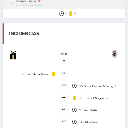
Imanol Barria
6
18
CENTROCAMPISTAS
5
2
INCIDENCIAS
Inici
o
25'
6. Iban de la Presa
33'
25. Soha Escolar Mbang Jordan
44'
16. Imanol Nogueira
48'
9. Saad Katir
50'
14. Urko Vera