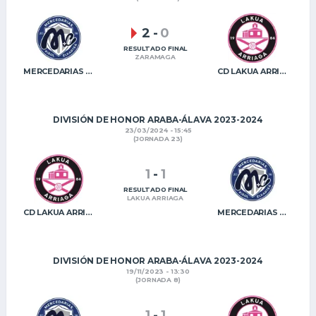
2
-
0
RESULTADO FINAL
ZARAMAGA
MERCEDARIAS KE
CD LAKUA ARRIAGA
DIVISIÓN DE HONOR ARABA-ÁLAVA 2023-2024
23/03/2024 - 15:45
(JORNADA 23)
1
-
1
RESULTADO FINAL
LAKUA ARRIAGA
CD LAKUA ARRIAGA
MERCEDARIAS KE
DIVISIÓN DE HONOR ARABA-ÁLAVA 2023-2024
19/11/2023 - 13:30
(JORNADA 8)
1
-
1