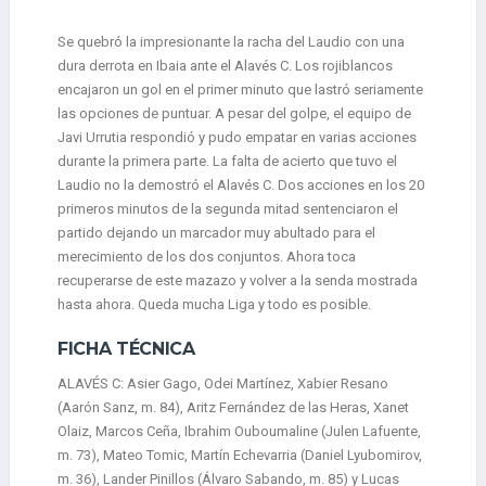
Se quebró la impresionante la racha del Laudio con una
dura derrota en Ibaia ante el Alavés C. Los rojiblancos
encajaron un gol en el primer minuto que lastró seriamente
las opciones de puntuar. A pesar del golpe, el equipo de
Javi Urrutia respondió y pudo empatar en varias acciones
durante la primera parte. La falta de acierto que tuvo el
Laudio no la demostró el Alavés C. Dos acciones en los 20
primeros minutos de la segunda mitad sentenciaron el
partido dejando un marcador muy abultado para el
merecimiento de los dos conjuntos. Ahora toca
recuperarse de este mazazo y volver a la senda mostrada
hasta ahora. Queda mucha Liga y todo es posible.
FICHA TÉCNICA
ALAVÉS C: Asier Gago, Odei Martínez, Xabier Resano
(Aarón Sanz, m. 84), Aritz Fernández de las Heras, Xanet
Olaiz, Marcos Ceña, Ibrahim Ouboumaline (Julen Lafuente,
m. 73), Mateo Tomic, Martín Echevarria (Daniel Lyubomirov,
m. 36), Lander Pinillos (Álvaro Sabando, m. 85) y Lucas