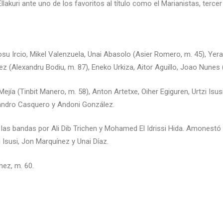
lakuri ante uno de los favoritos al título como el Marianistas, terce
 Ircio, Mikel Valenzuela, Unai Abasolo (Asier Romero, m. 45), Yeray
 (Alexandru Bodiu, m. 87), Eneko Urkiza, Aitor Aguillo, Joao Nunes (V
jía (Tinbit Manero, m. 58), Anton Artetxe, Oiher Egiguren, Urtzi Isu
ejandro Casquero y Andoni González.
as bandas por Ali Dib Trichen y Mohamed El Idrissi Hida. Amonestó co
i Isusi, Jon Marquínez y Unai Díaz.
hez, m. 60.