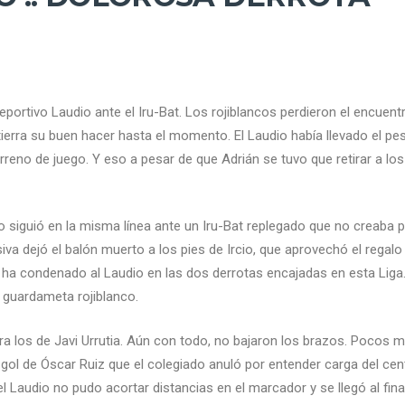
Deportivo Laudio ante el Iru-Bat. Los rojiblancos perdieron el encuen
erra su buen hacer hasta el momento. El Laudio había llevado el peso
rreno de juego. Y eso a pesar de que Adrián se tuvo que retirar a lo
o siguió en la misma línea ante un Iru-Bat replegado que no creaba p
va dejó el balón muerto a los pies de Ircio, que aprovechó el regalo
 ha condenado al Laudio en las dos derrotas encajadas en esta Lig
 guardameta rojiblanco.
 los de Javi Urrutia. Aún con todo, no bajaron los brazos. Pocos mi
gol de Óscar Ruiz que el colegiado anuló por entender carga del cent
el Laudio no pudo acortar distancias en el marcador y se llegó al fin