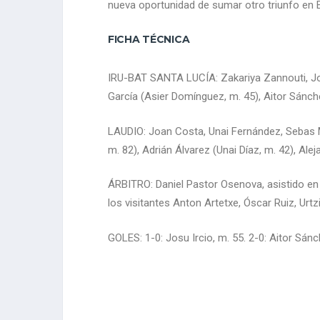
nueva oportunidad de sumar otro triunfo en El
FICHA TÉCNICA
IRU-BAT SANTA LUCÍA: Zakariya Zannouti, Josu
García (Asier Domínguez, m. 45), Aitor Sánchez
LAUDIO: Joan Costa, Unai Fernández, Sebas Me
m. 82), Adrián Álvarez (Unai Díaz, m. 42), Al
ÁRBITRO: Daniel Pastor Osenova, asistido en l
los visitantes Anton Artetxe, Óscar Ruiz, Urtz
GOLES: 1-0: Josu Ircio, m. 55. 2-0: Aitor Sánc