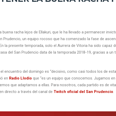
a buena racha lejos de Ellakuri, que le ha llevado a permanecer invi
l San Prudencio, un equipo rocoso que ha comenzado la fase de asce
n la presente temporada, solo el Aurrera de Vitoria ha sido capaz d
 casa del San Prudencio data de la temporada 2018-19, gracias a un
i, el encuentro del domingo es “decisivo, como casi todos los de est
ció en
Radio Llodio
que “es un equipo que conocemos. Jugamos en p
remos que adaptarnos a ellas. Para nosotros, cada partido es de vital 
en directo a través del canal de
Twitch oficial del San Prudencio
.