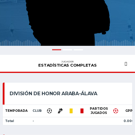
JUGADOR
ESTADÍSTICAS COMPLETAS
DIVISIÓN DE HONOR ARABA-ÁLAVA
PARTIDOS
TEMPORADA
CLUB
GPP
JUGADOS
Total
-
0.000