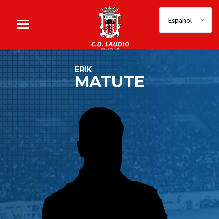
ERIK
MATUTE