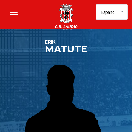
ERIK
MATUTE