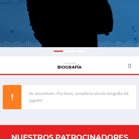
JUGADOR
BIOGRAFÍA
No encontrado. Por favor, consulte la sección biografía del
jugador
NUESTROS PATROCINADORES