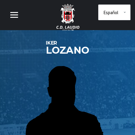
IKER
LOZANO