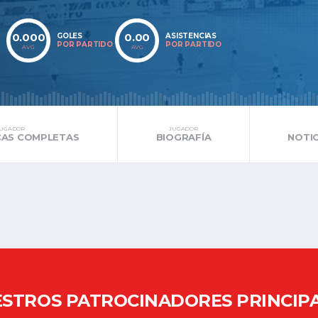
0.000
0.00
GOLES
ASISTENCIAS
POR PARTIDO
POR PARTIDO
AVG
AVG
JUGADOR
JUGADOR
CAS COMPLETAS
BIOGRAFÍA
NOTI
STROS PATROCINADORES PRINCIP