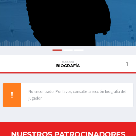
JUGADOR
BIOGRAFÍA
No encontrado. Por favor, consulte la sección biografía del
jugador
NUESTROS PATROCINADORES