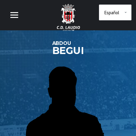
ABDOU
BEGUI