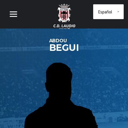
ABDOU
BEGUI