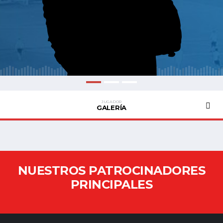
JUGADOR
GALERÍA
NUESTROS PATROCINADORES
PRINCIPALES