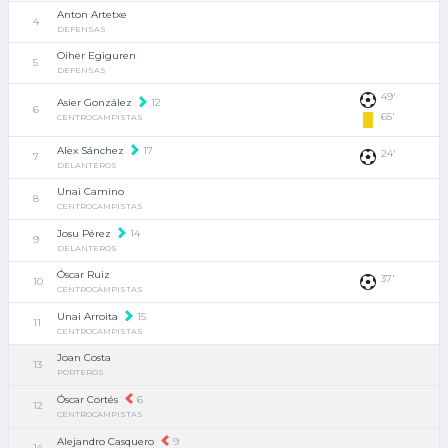
Anton Artetxe
4
DEFENSAS
Oiher Egiguren
5
DEFENSAS
49'
Asier González
12
6
65'
CENTROCAMPISTAS
Alex Sánchez
17
24'
7
DELANTEROS
Unai Camino
8
CENTROCAMPISTAS
Josu Pérez
14
9
DELANTEROS
Óscar Ruiz
37'
10
CENTROCAMPISTAS
Unai Arroita
15
11
CENTROCAMPISTAS
Joan Costa
13
PORTEROS
Óscar Cortés
6
12
CENTROCAMPISTAS
Alejandro Casquero
9
14