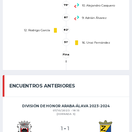
79'
10. Alejandro Casquero
81'
9. Adrián Álvarez
82'
12. Rodrigo García
91'
16. Unai Fernández
Fina
l
ENCUENTROS ANTERIORES
DIVISIÓN DE HONOR ARABA-ÁLAVA 2023-2024
07/10/2023 - 18:15
(JORNADA 3)
1
-
1