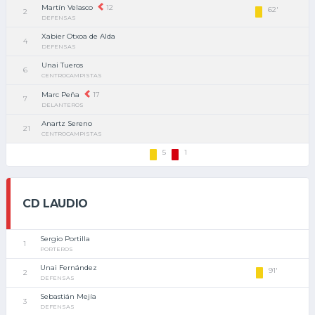
Martín Velasco
12
62'
2
DEFENSAS
Xabier Otxoa de Alda
4
DEFENSAS
Unai Tueros
6
CENTROCAMPISTAS
Marc Peña
17
7
DELANTEROS
Anartz Sereno
21
CENTROCAMPISTAS
5
1
CD LAUDIO
Sergio Portilla
1
PORTEROS
Unai Fernández
91'
2
DEFENSAS
Sebastián Mejía
3
DEFENSAS