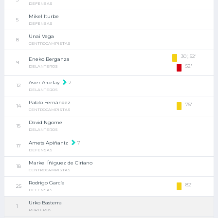
DEFENSAS
Mikel Iturbe
5
DEFENSAS
Unai Vega
8
CENTROCAMPISTAS
30', 52'
Eneko Berganza
9
52'
DELANTEROS
Asier Arcelay
2
12
DELANTEROS
Pablo Fernández
75'
14
CENTROCAMPISTAS
David Ngome
15
DELANTEROS
Amets Apiñaniz
7
17
DEFENSAS
Markel Íñiguez de Ciriano
18
CENTROCAMPISTAS
Rodrigo García
82'
25
DEFENSAS
Urko Basterra
1
PORTEROS