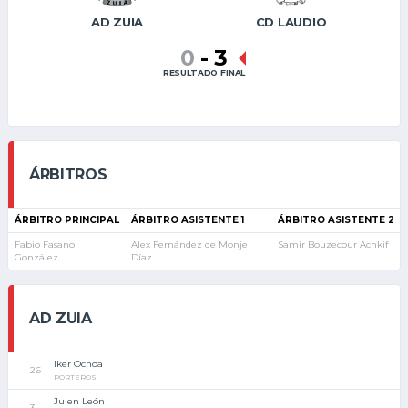
AD ZUIA
CD LAUDIO
0
-
3
RESULTADO FINAL
ÁRBITROS
ÁRBITRO PRINCIPAL
ÁRBITRO ASISTENTE 1
ÁRBITRO ASISTENTE 2
Fabio Fasano
Alex Fernández de Monje
Samir Bouzecour Achkif
González
Díaz
AD ZUIA
Iker Ochoa
26
PORTEROS
Julen León
3