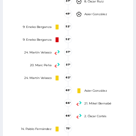
37'
8. Óscar Ruiz
49'
Asier González
52'
9. Eneko Berganza
52'
9. Eneko Berganza
57'
24. Martín Velasco
57'
20. Marc Peña
62'
24. Martín Velasco
65'
Asier González
66'
21. Mikel Bernabé
66'
2. Óscar Cortés
75'
14. Pablo Fernández