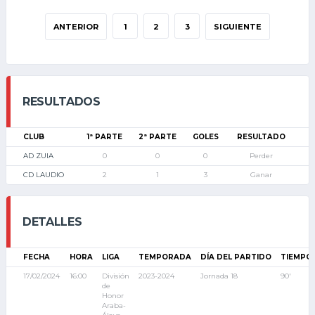
ANTERIOR
1
2
3
SIGUIENTE
RESULTADOS
CLUB
1ª PARTE
2ª PARTE
GOLES
RESULTADO
AD ZUIA
0
0
0
Perder
CD LAUDIO
2
1
3
Ganar
DETALLES
FECHA
HORA
LIGA
TEMPORADA
DÍA DEL PARTIDO
TIEMPO
17/02/2024
16:00
División
2023-2024
Jornada 18
90'
de
Honor
Araba-