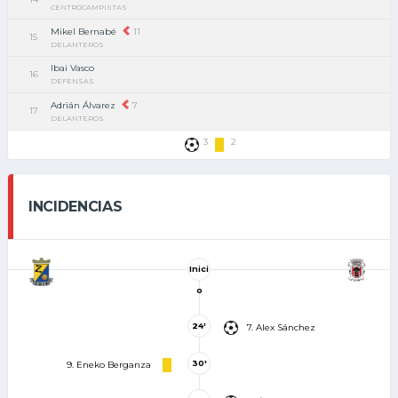
CENTROCAMPISTAS
Mikel Bernabé
11
15
DELANTEROS
Ibai Vasco
16
DEFENSAS
Adrián Álvarez
7
17
DELANTEROS
3
2
INCIDENCIAS
Inici
o
24'
7. Alex Sánchez
30'
9. Eneko Berganza