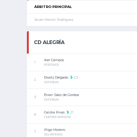
ÁRBITRO PRINCIPAL
Javier Marrón Rodríguez
CD ALEGRÍA
Iker Campos
1
PORTEROS
Ekaitz Delgado
23
2
DEFENSAS
Brian Sáez de Gordoa
5
DEFENSAS
Gaizka Rivas
21
6
CENTROCAMPISTAS
Iñigo Moreiro
7
DELANTEROS