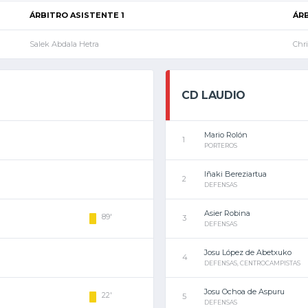
ÁRBITRO ASISTENTE 1
ÁR
Salek Abdala Hetra
Chri
CD LAUDIO
Mario Rolón
1
PORTEROS
Iñaki Bereziartua
2
DEFENSAS
Asier Robina
89'
3
DEFENSAS
Josu López de Abetxuko
4
DEFENSAS, CENTROCAMPISTAS
Josu Ochoa de Aspuru
22'
5
DEFENSAS