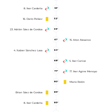
45'
8. Iker Cardeña
52'
16. Darío Peláez
59'
23. Adrián Sáez de Gordoa
61'
15. Aitor Alesanco
63'
4. Xabier Sánchez Lasa
68'
5. Iker Canive
77'
17. Iker Agirre Menoyo
80'
Mario Rolón
89'
Brian Sáez de Gordoa
89'
8. Iker Cardeña