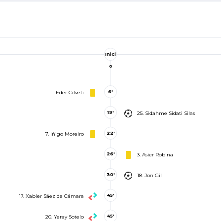
Inici
o
6'
Eder Cilveti
19'
25. Sidahme Sidati Silas
22'
7. Iñigo Moreiro
26'
3. Asier Robina
30'
18. Jon Gil
45'
17. Xabier Sáez de Cámara
45'
20. Yeray Sotelo