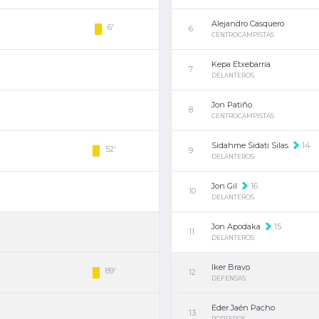
Alejandro Casquero
6'
6
CENTROCAMPISTAS
Kepa Etxebarria
7
DELANTEROS
Jon Patiño
8
CENTROCAMPISTAS
Sidahme Sidati Silas
14
52'
9
DELANTEROS
Jon Gil
16
10
DELANTEROS
Jon Apodaka
15
11
DELANTEROS
Iker Bravo
89'
12
DEFENSAS
Eder Jaén Pacho
13
PORTEROS