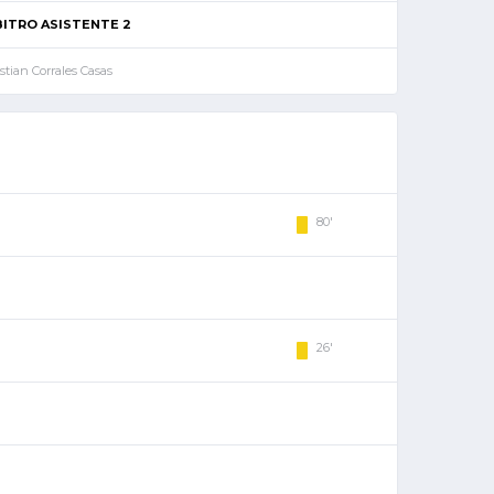
BITRO ASISTENTE 2
stian Corrales Casas
80'
26'