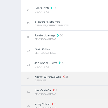
Eder Cilveti
14
9
DELANTEROS
El Bachir Mohamed
10
DEFENSAS, CENTROCAMPISTAS
Joseba Lizarraga
20
11
CENTROCAMPISTAS
Darío Peláez
22
CENTROCAMPISTAS
Jon Ander Guerra
4
25
DELANTEROS
Xabier Sánchez Lasa
25
4
DEFENSAS
Iker Cardeña
9
14
CENTROCAMPISTAS
Yeray Sotelo
11
20
CENTROCAMPISTAS