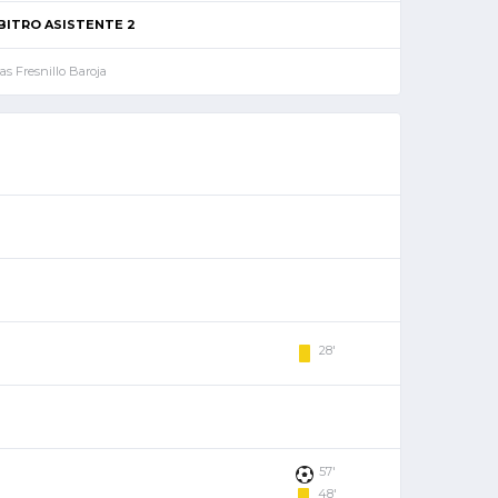
BITRO ASISTENTE 2
as Fresnillo Baroja
28'
57'
48'