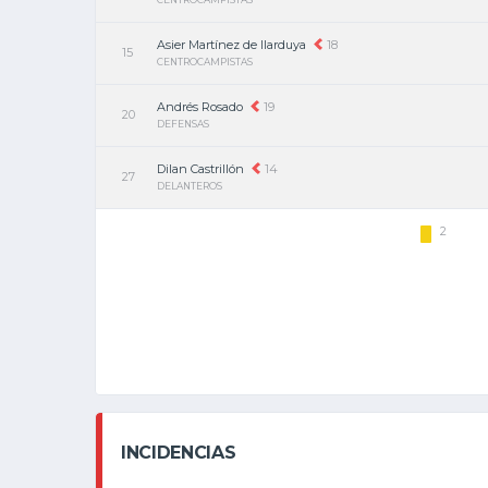
Asier Martínez de Ilarduya
18
15
CENTROCAMPISTAS
Andrés Rosado
19
20
DEFENSAS
Dilan Castrillón
14
27
DELANTEROS
2
INCIDENCIAS