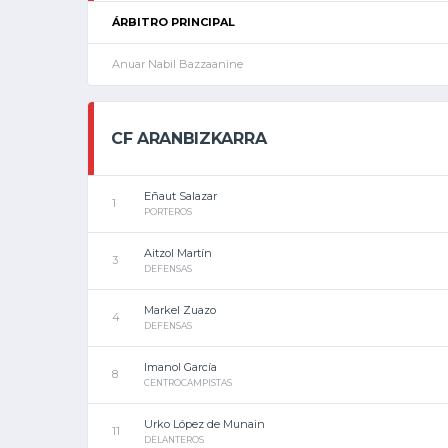
ÁRBITRO PRINCIPAL
Anuar Nabil Bazzaanine
CF ARANBIZKARRA
Eñaut Salazar
1
PORTEROS
Aitzol Martín
3
DEFENSAS
Markel Zuazo
4
DEFENSAS
Imanol García
8
CENTROCAMPISTAS
Urko López de Munain
11
DELANTEROS