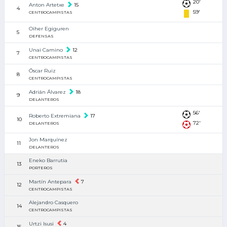
20'
Anton Artetxe
15
4
59'
CENTROCAMPISTAS
Oiher Egiguren
5
DEFENSAS
Unai Camino
12
7
CENTROCAMPISTAS
Óscar Ruiz
8
CENTROCAMPISTAS
Adrián Álvarez
18
9
DELANTEROS
56'
Roberto Extremiana
17
10
72'
DELANTEROS
Jon Marquínez
11
DELANTEROS
Eneko Barrutia
13
PORTEROS
Martín Antepara
7
12
CENTROCAMPISTAS
Alejandro Casquero
14
CENTROCAMPISTAS
Urtzi Isusi
4
15