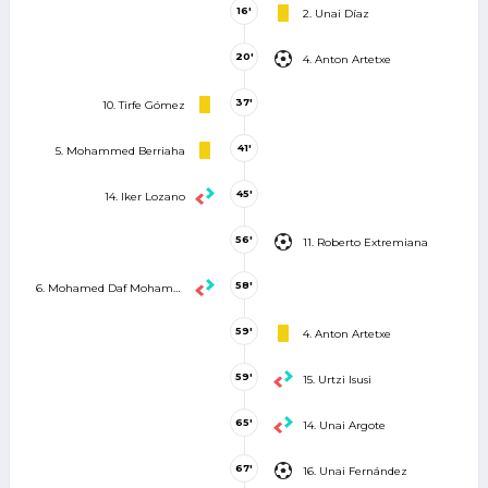
16'
2. Unai Díaz
20'
4. Anton Artetxe
37'
10. Tirfe Gómez
41'
5. Mohammed Berriaha
45'
14. Iker Lozano
56'
11. Roberto Extremiana
58'
6. Mohamed Daf Mohamed
59'
4. Anton Artetxe
59'
15. Urtzi Isusi
65'
14. Unai Argote
67'
16. Unai Fernández