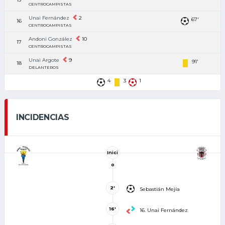
CENTROCAMPISTAS
Unai Fernández
2
67'
16
CENTROCAMPISTAS
Andoni González
10
17
CENTROCAMPISTAS
Unai Argote
9
91'
18
DELANTEROS
4
3
1
INCIDENCIAS
Inici
o
2'
Sebastián Mejía
16'
16. Unai Fernández