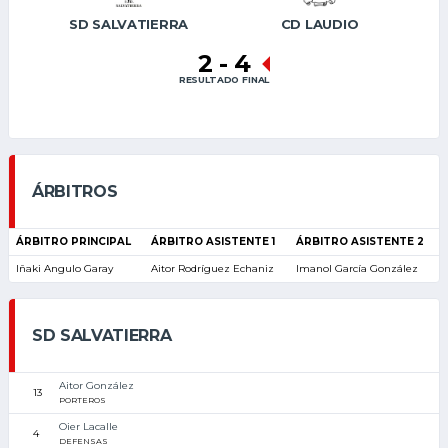
SD SALVATIERRA
CD LAUDIO
2
-
4
RESULTADO FINAL
ÁRBITROS
ÁRBITRO PRINCIPAL
ÁRBITRO ASISTENTE 1
ÁRBITRO ASISTENTE 2
Iñaki Angulo Garay
Aitor Rodríguez Echaniz
Imanol García González
SD SALVATIERRA
Aitor González
13
PORTEROS
Oier Lacalle
4
DEFENSAS