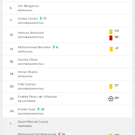
Jon Berganzo
5
DEFENSAS
Gorka Centol
17
7
CENTROCAMPISTAS
70'
Hamza Achlouch
10
86'
CENTROCAMPISTAS
Mohammed Berriaha
6
41'
14
DEFENSAS
Gaizka Olave
16
CENTROCAMPISTAS
Aimar Rivera
19
DEFENSAS
Tirfe Gómez
37'
20
CENTROCAMPISTAS
Endika Pérez de Villarreal
68'
23
DELANTEROS
Eneko Suso
25
24
CENTROCAMPISTAS
Jesús Manuel Laura
1
PORTEROS
Mohamed Daf Mohamed
14