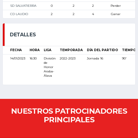
SD SALVATIERRA
0
2
2
Perder
CD LAUDIO
2
2
4
Ganar
DETALLES
FECHA
HORA
LIGA
TEMPORADA
DÍA DEL PARTIDO
TIEMPO
14/01/2023
16:30
División
2022-2023
Jornada 16
90'
de
Honor
Araba-
Álava
NUESTROS PATROCINADORES
PRINCIPALES