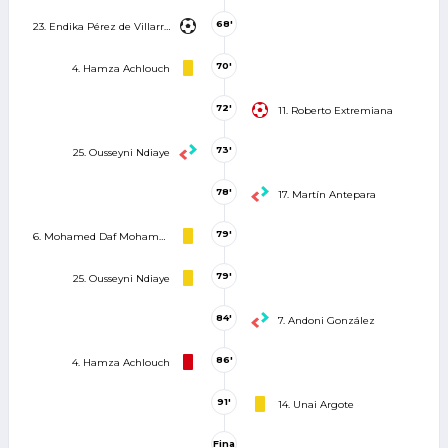
68'
23. Endika Pérez de Villarreal
70'
4. Hamza Achlouch
72'
11. Roberto Extremiana
73'
25. Ousseyni Ndiaye
78'
17. Martín Antepara
79'
6. Mohamed Daf Mohamed
79'
25. Ousseyni Ndiaye
84'
7. Andoni González
86'
4. Hamza Achlouch
91'
14. Unai Argote
Fina