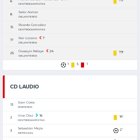
79'
6
CENTROCAMPISTAS
Salec Aomar
8
DELANTEROS
Ricardo González
15
CENTROCAMPISTAS
Iker Lozano
7
17
DELANTEROS
Ousseyni Ndiaye
24
79'
25
DELANTEROS
1
5
1
CD LAUDIO
Joan Costa
13
PORTEROS
Unai Díaz
16
16'
2
CENTROCAMPISTAS
Sebastián Mejía
2'
3
DEFENSAS